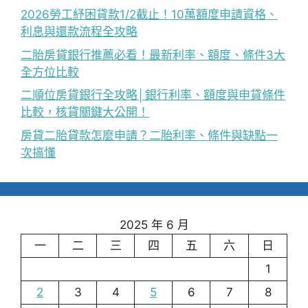
2026勞工紓困貸款1/2截止！10萬額度申請資格、
利息與還款流程全攻略
二胎房貸銀行推薦必看！最新利率、額度、條件3大
全方位比較
二順位房貸銀行全攻略│銀行利率、額度與申貸條件
比較，核貸關鍵大公開！
房貸二胎貸款怎麼申請？二胎利率、條件與缺點一
次搞懂
2025 年 6 月
一
二
三
四
五
六
日
1
2
3
4
5
6
7
8