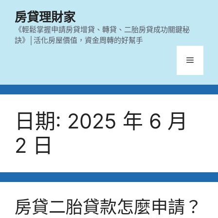
跳
房貸理財家
至
主
《輕鬆掌握申請房貸增貸、轉貸、二胎房貸成功關鍵秘
訣》│活化房屋價值，資金周轉的好幫手
要
內
選
容
單
日期:
2025 年 6 月
2 日
房貸二胎貸款怎麼申請？