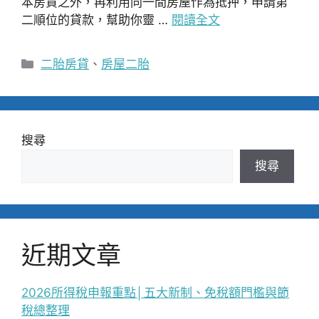
本房貸之外，再利用同一間房屋作為抵押，申請第
二順位的貸款，幫助你靈 …
閱讀全文
分
二胎房貸
、
房屋二胎
類
搜尋
搜尋
近期文章
2026所得稅申報重點│五大新制、免稅額門檻與節
稅總整理