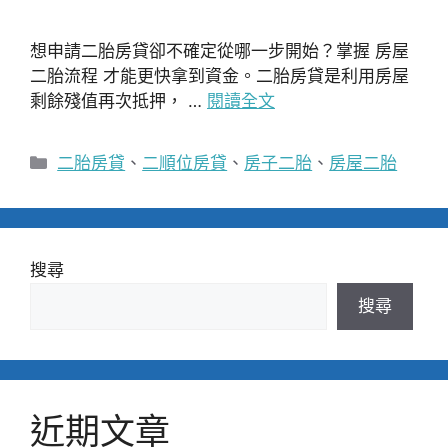
想申請二胎房貸卻不確定從哪一步開始？掌握 房屋
二胎流程 才能更快拿到資金。二胎房貸是利用房屋
剩餘殘值再次抵押， …
閱讀全文
分
二胎房貸
、
二順位房貸
、
房子二胎
、
房屋二胎
類
搜尋
搜尋
近期文章