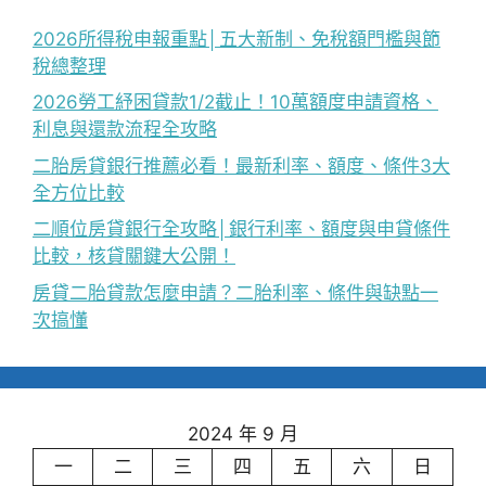
2026所得稅申報重點│五大新制、免稅額門檻與節
稅總整理
2026勞工紓困貸款1/2截止！10萬額度申請資格、
利息與還款流程全攻略
二胎房貸銀行推薦必看！最新利率、額度、條件3大
全方位比較
二順位房貸銀行全攻略│銀行利率、額度與申貸條件
比較，核貸關鍵大公開！
房貸二胎貸款怎麼申請？二胎利率、條件與缺點一
次搞懂
2024 年 9 月
一
二
三
四
五
六
日