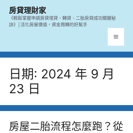
跳
房貸理財家
至
主
《輕鬆掌握申請房貸增貸、轉貸、二胎房貸成功關鍵秘
訣》│活化房屋價值，資金周轉的好幫手
要
內
選
容
單
日期:
2024 年 9 月
23 日
房屋二胎流程怎麼跑？從