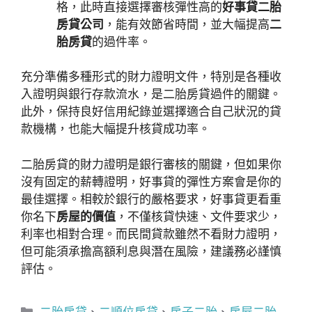
格，此時直接選擇審核彈性高的
好事貸二胎
房貸公司
，能有效節省時間，並大幅提高
二
胎房貸
的過件率。
充分準備多種形式的財力證明文件，特別是各種收
入證明與銀行存款流水，是二胎房貸過件的關鍵。
此外，保持良好信用紀錄並選擇適合自己狀況的貸
款機構，也能大幅提升核貸成功率。
二胎房貸的財力證明是銀行審核的關鍵，但如果你
沒有固定的薪轉證明，好事貸的彈性方案會是你的
最佳選擇。相較於銀行的嚴格要求，好事貸更看重
你名下
房屋的價值
，不僅核貸快速、文件要求少，
利率也相對合理。而民間貸款雖然不看財力證明，
但可能須承擔高額利息與潛在風險，建議務必謹慎
評估。
分
二胎房貸
、
二順位房貸
、
房子二胎
、
房屋二胎