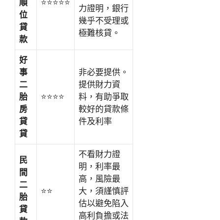
順
⭐⭐⭐⭐⭐
力證明，銀行
位
幾乎不受理或
貸
極難核貸。
款
好
事
非必要提供。
二
提供財力資
胎
⭐⭐⭐⭐
料，有助爭取
房
較好的貸款條
貸
件及利率
貸
不看財力證
民
明，利率最
間
高，風險最
二
⭐⭐
大，須謹慎評
胎
估以避免陷入
貸
高利負擔或法