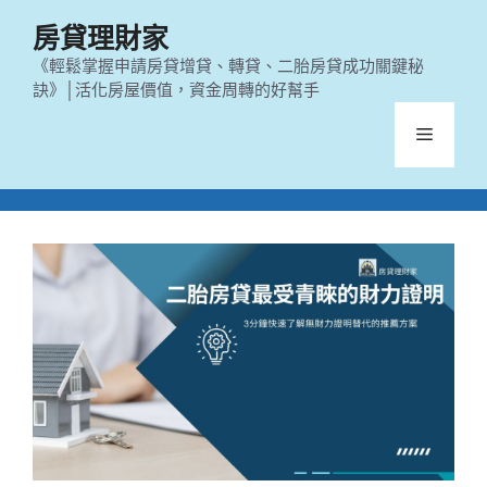
跳
房貸理財家
至
主
《輕鬆掌握申請房貸增貸、轉貸、二胎房貸成功關鍵秘
訣》│活化房屋價值，資金周轉的好幫手
要
內
選
容
單