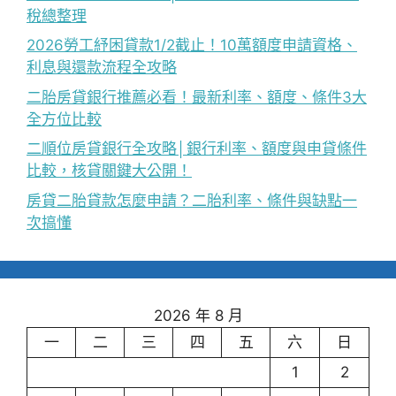
稅總整理
2026勞工紓困貸款1/2截止！10萬額度申請資格、
利息與還款流程全攻略
二胎房貸銀行推薦必看！最新利率、額度、條件3大
全方位比較
二順位房貸銀行全攻略│銀行利率、額度與申貸條件
比較，核貸關鍵大公開！
房貸二胎貸款怎麼申請？二胎利率、條件與缺點一
次搞懂
2026 年 8 月
一
二
三
四
五
六
日
1
2