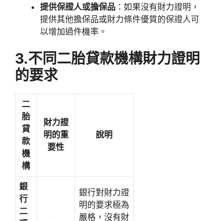
提供保證人或擔保品
：如果沒有財力證明，
提供其他擔保品或財力條件優質的保證人可
以增加過件機率。
3.不同二胎貸款機構財力證明
的要求
二
胎
財力證
貸
明的重
說明
款
要性
機
構
銀
銀行對財力證
行
明的要求極為
二
嚴格，沒有財