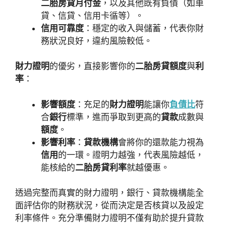
二胎房貸月付金
，以及其他既有負債（如車
貸、信貸、信用卡循等）。
信用可靠度
：穩定的收入與儲蓄，代表你財
務狀況良好，違約風險較低。
財力證明
的優劣，直接影響你的
二胎房貸額度
與
利
率
：
影響額度
：充足的
財力證明
能讓你
負債比
符
合
銀行
標準，進而爭取到更高的
貸款
成數與
額度
。
影響利率
：
貸款機構
會將你的還款能力視為
信用
的一環。證明力越強，代表風險越低，
能核給的
二胎房貸利率
就越優惠。
透過完整而真實的財力證明，銀行、貸款機構能全
面評估你的財務狀況，從而決定是否核貸以及設定
利率條件。充分準備財力證明不僅有助於提升貸款