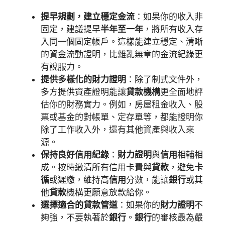
提早規劃，建立穩定金流
：如果你的收入非
固定，建議提早
半年至一年
，將所有收入存
入同一個固定帳戶。這樣能建立穩定、清晰
的資金流動證明，比雜亂無章的金流紀錄更
有說服力。
提供多樣化的財力證明
：除了制式文件外，
多方提供資產證明能讓
貸款機構
更全面地評
估你的財務實力。例如，房屋租金收入、股
票或基金的對帳單、定存單等，都能證明你
除了工作收入外，還有其他資產與收入來
源。
保持良好信用紀錄
：
財力證明
與
信用
相輔相
成。按時繳清所有信用卡費與
貸款
，避免
卡
循
或遲繳，維持高
信用
分數，能讓
銀行
或其
他
貸款
機構更願意放款給你。
選擇適合的貸款管道
：如果你的
財力證明
不
夠強，不要執著於
銀行
。
銀行
的審核最為嚴