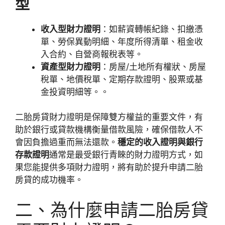
型
收入型財力證明
：如薪資轉帳紀錄、扣繳憑
單、勞保異動明細、年度所得清單、租金收
入合約、自營商報稅表等。
資產型財力證明
：房屋/土地所有權狀、房屋
稅單、地價稅單、定期存款證明、股票或基
金投資明細等。。
二胎房貸財力證明是保障雙方權益的重要文件，有
助於銀行或貸款機構衡量借款風險，確保借款人不
會因負擔過重而無法還款。
穩定的收入證明與銀行
存款證明
通常是最受銀行青睞的財力證明方式，如
果您能提供多項財力證明，將有助於提升申請二胎
房貸的成功機率。
二、為什麼申請二胎房貸