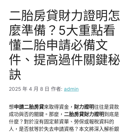
二胎房貸財力證明怎
麼準備？5大重點看
懂二胎申請必備文
件、提高過件關鍵秘
訣
2025 年 4 月 8 日
作者:
admin
想
申請二胎房貸
來取得資金，
財力證明
往往是貸款
成功與否的關鍵。那麼，
二胎房貸財力證明
到底是
什麼？對於沒有固定薪資單、勞保或報稅資料的
人，是否就等於失去申請資格？本文將深入解析銀