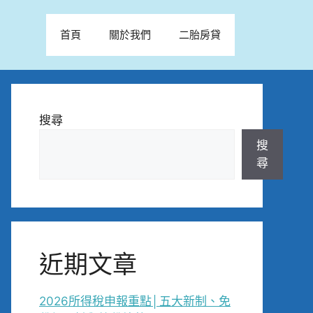
首頁
關於我們
二胎房貸
搜尋
搜
尋
近期文章
2026所得稅申報重點│五大新制、免