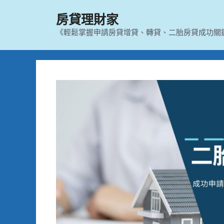
跳
房貸理財家
至
主
《輕鬆掌握申請房貸增貸、轉貸、二胎房貸成功關
要
內
容