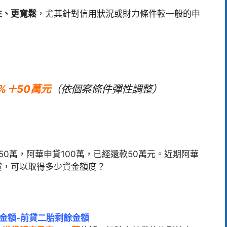
性、更寬鬆
，尤其針對信用狀況或財力條件較一般的申
%＋50萬元
（依個案條件彈性調整）
0萬，阿華申貸100萬，已經還款50萬元
。近期阿華
貸，可以取得多少資金額度？
金額-前貸二胎剩餘金額