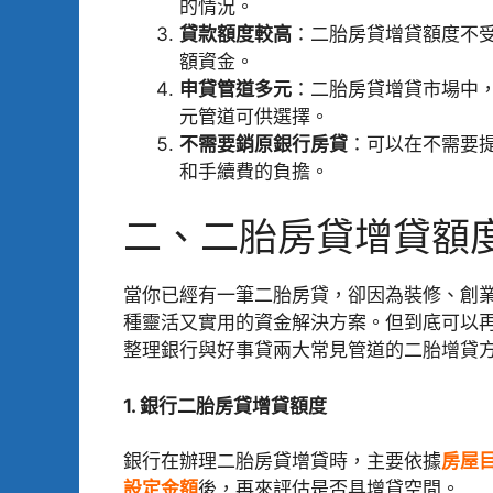
的情況。
貸款額度較高
：二胎房貸增貸額度不受
額資金。
申貸管道多元
：二胎房貸增貸市場中
元管道可供選擇。
不需要銷原銀行房貸
：可以在不需要
和手續費的負擔。
二、二胎房貸增貸額
當你已經有一筆二胎房貸，卻因為裝修、創
種靈活又實用的資金解決方案。但到底可以
整理銀行與好事貸兩大常見管道的二胎增貸
1. 銀行二胎房貸增貸額度
銀行在辦理二胎房貸增貸時，主要依據
房屋
設定金額
後，再來評估是否具增貸空間。