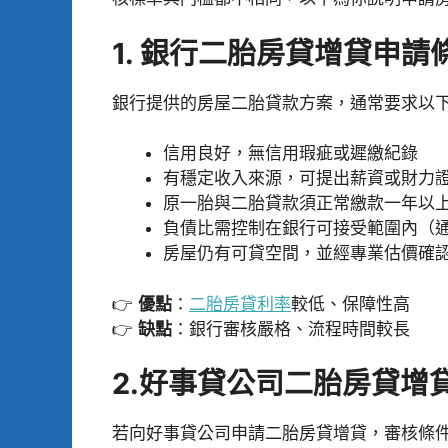
1. 銀行二胎房貸增貸申請
銀行提供的房屋二胎貸款方案，通常要求以
信用良好，無信用瑕疵或遲繳紀錄
有穩定收入來源，可提出薪資或財力
原一胎與二胎貸款須正常繳款一年以
負債比需控制在銀行可接受範圍內（通
房屋仍有可貸空間，並經專業估價確
👉
優點
：
二胎房貸利率
較低、保障性高
👉
缺點
：銀行審核嚴格、流程時間較長
2.好事貸公司二胎房貸增
若向好事貸公司申請二胎房貸增貸，審核條