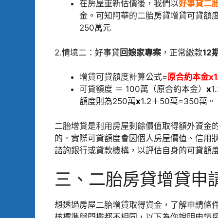
在房屋重新估價後，我們以
好事貸二胎
金。可知阿華的二胎房貸增貸可貸額度 = 
250萬元
2.情境二：好事貸
回娘家專案
，正常繳款
12
增貸可貸額度計算公式=
原合約本金x1
可貸額度 ＝ 100萬（原合約本金）
x
1
額度則為250萬
x
1.2＋50萬=350萬。
二胎增貸是利用房屋剩餘價值取得額外資金
的。實際可貸額度會因個人房屋價值、信用
諮詢銀行或貸款機構，以評估自身的可貸額
三、二胎房貸增貸申
想透過房屋二胎增貸取得資金，了解申請條
核標準與門檻都不相同，以下為你說明申請