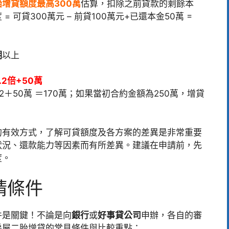
增貸額度最高300萬
估算，扣除之前貸款的剩餘本
可貸300萬元 – 前貸100萬元+已還本金50萬 =
期
以上
.2倍+50萬
.2＋50萬 ＝170萬；如果當初合約金額為250萬，增貸
的有效方式，了解可貸額度及各方案的差異是非常重要
狀況、還款能力等因素而有所差異。建議在申請前，先
度。
請條件
件是關鍵！不論是向
銀行
或
好事貸公司
申辦，各自的審
房屋二胎增貸的常見條件與比較重點：