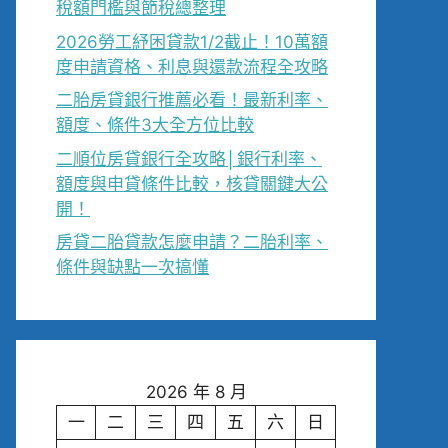
稅額門檻與節稅總整理
2026勞工紓困貸款1/2截止！10萬額
度申請資格、利息與還款流程全攻略
二胎房貸銀行推薦必看！最新利率、
額度、條件3大全方位比較
二順位房貸銀行全攻略│銀行利率、
額度與申貸條件比較，核貸關鍵大公
開！
房貸二胎貸款怎麼申請？二胎利率、
條件與缺點一次搞懂
2026 年 8 月
一
二
三
四
五
六
日