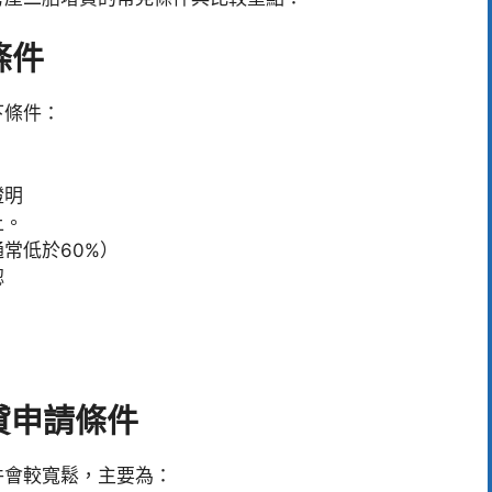
條件
下條件：
證明
上。
常低於60%）
認
貸申請條件
件會較寬鬆，主要為：