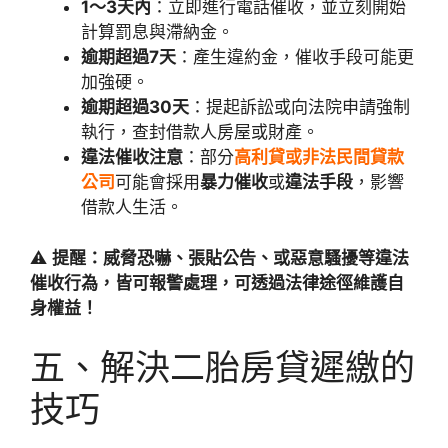
1～3天內
：立即進行電話催收，並立刻開始
計算罰息與滯納金。
逾期超過7天
：產生違約金，催收手段可能更
加強硬。
逾期超過30天
：提起訴訟或向法院申請強制
執行，查封借款人房屋或財產。
違法催收注意
：部分
高利貸或非法民間貸款
公司
可能會採用
暴力催收
或
違法手段
，影響
借款人生活。
⚠️
提醒：威脅恐嚇、張貼公告、或惡意騷擾等違法
催收行為，皆可報警處理，可透過法律途徑維護自
身權益！
五、解決二胎房貸遲繳的
技巧