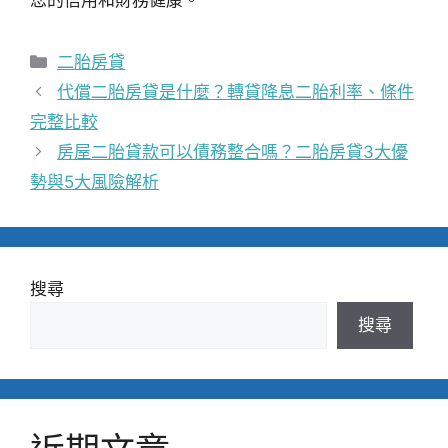
分
二胎房貸
類
代償二胎房貸是什麼？轉貸降息二胎利率、條件
完整比較
房屋二胎貸款可以債務整合嗎？二胎房貸3大優
勢與5大風險解析
搜尋
搜尋