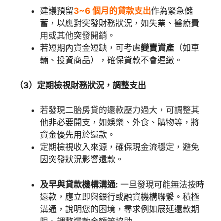
建議預留
3~6 個月的貸款支出
作為緊急儲
蓄，以應對突發財務狀況，如失業、醫療費
用或其他突發開銷。
若短期內資金短缺，可考慮
變賣資產
（如車
輛、投資商品），確保貸款不會遲繳。
（3）定期檢視財務狀況，調整支出
若發現二胎房貸的還款壓力過大，可調整其
他非必要開支，如娛樂、外食、購物等，將
資金優先用於還款。
定期檢視收入來源，確保現金流穩定，避免
因突發狀況影響還款。
及早與貸款機構溝通:
一旦發現可能無法按時
還款，應立即與銀行或融資機構聯繫。積極
溝通，說明您的困境，尋求例如展延還款期