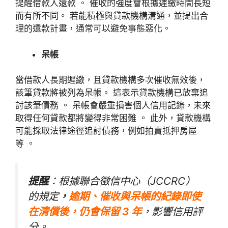
提醒借款人還款
。 催收的強度會根據遲繳時間長短
而有所不同。 若能積極與貸款機構溝通，並提出合
理的還款計畫，通常可以避免事態惡化。
呆帳
當借款人長期遲繳，且貸款機構多次催收無效後，
該筆貸款將被列為呆帳。 這表示貸款機構已放棄追
討該筆債務 。 呆帳會嚴重損害個人信用記錄，未來
取得任何貸款都將變得非常困難 。 此外，貸款機構
可能採取法律途徑追討債務，例如拍賣抵押房屋
等 。
提醒
：根據聯合徵信中心（JCCRC）
的規定
，
逾期、催收與呆帳的紀錄即使
在清償後，仍會保留 3 年
，影響信用評
分。