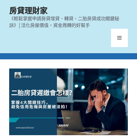
跳
房貸理財家
至
主
《輕鬆掌握申請房貸增貸、轉貸、二胎房貸成功關鍵秘
訣》│活化房屋價值，資金周轉的好幫手
要
內
選
容
單