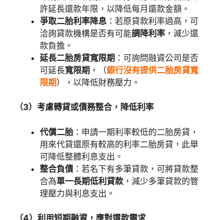
許延長還款年限，以降低每月還款金額。
爭取二胎利率降息
：若原貸款利率過高，可
洽詢貸款機構是否有可能
調降利率
，減少還
款負擔。
延長二胎房貸寬限期
：可詢問融資公司是否
可延長
寬限期
，（
銀行沒有提供二胎房貸寬
限期
），以降低財務壓力。
（3）考慮轉貸或債務整合，降低利率
代償二胎
：申請一期利率較低的二胎房貸，
用來代貸還原有較高的利率二胎房貸，此舉
可降低整體利息支出。
整合負債
：若名下有多筆貸款，可將貸款整
合為
單一長期低利貸款
，減少多筆貸款的管
理壓力與利息支出。
（4）利用短期融資，應對還款需求