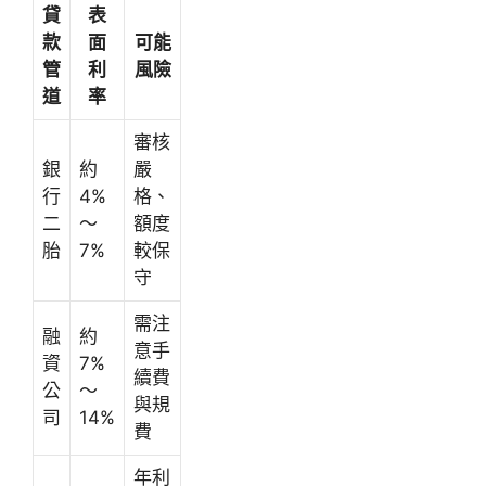
貸
表
款
面
可能
管
利
風險
道
率
審核
銀
約
嚴
行
4%
格、
二
～
額度
胎
7%
較保
守
需注
融
約
意手
資
7%
續費
公
～
與規
司
14%
費
年利