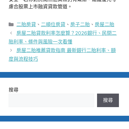
慮合股票上市融資貸款管道。
分
二胎房貸
、
二順位房貸
、
房子二胎
、
房屋二胎
類
房屋二胎貸款利率怎麼算？2026銀行、民間二
胎利率、條件與風險一次看懂
房屋二胎推薦貸款指南 最新銀行二胎利率、額
度與流程技巧
搜尋
搜尋