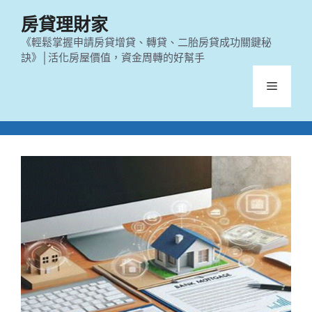
跳
房貸理財家
至
主
《輕鬆掌握申請房貸增貸、轉貸、二胎房貸成功關鍵秘
訣》│活化房屋價值，資金周轉的好幫手
要
內
選
容
單